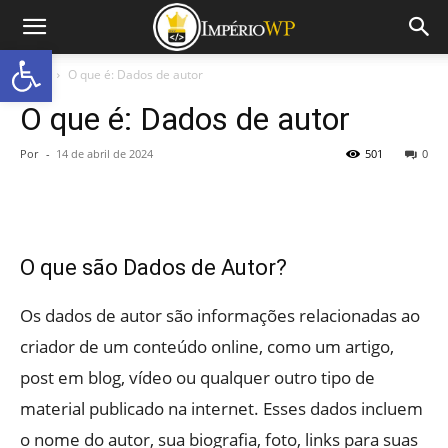
Abrir a barra de ferramentas
Início
O que é: Dados de autor
O que é: Dados de autor
Por
-
14 de abril de 2024
501
0
O que são Dados de Autor?
Os dados de autor são informações relacionadas ao
criador de um conteúdo online, como um artigo,
post em blog, vídeo ou qualquer outro tipo de
material publicado na internet. Esses dados incluem
o nome do autor, sua biografia, foto, links para suas