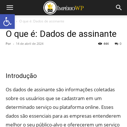
Abrir a barra de ferramentas
Início
O que é: Dados de assinante
O que é: Dados de assinante
Por
-
14 de abril de 2024
444
0
Introdução
Os dados de assinante são informações coletadas
sobre os usuários que se cadastram em um
determinado serviço ou plataforma online. Esses
dados são essenciais para as empresas entenderem
melhor o seu público-alvo e oferecerem um serviço