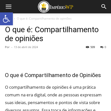
Abrir a barra de ferramentas
Início
O que é: Compartilhamento de opiniões
O que é: Compartilhamento
de opiniões
Por
-
13 de abril de 2024
509
0
O que é Compartilhamento de Opiniões
O compartilhamento de opiniões é uma prática
comum na era digital, onde as pessoas expressam
suas ideias, pensamentos e pontos de vista sobre
diversos assuntos. Essa troca de informações e