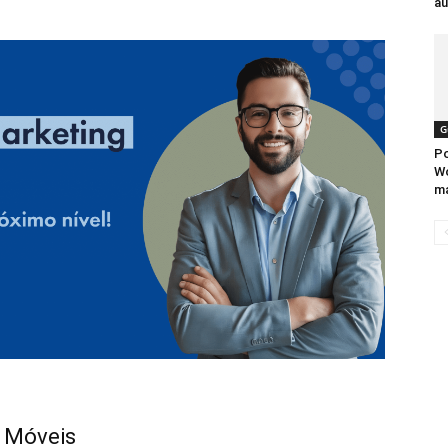
au
G
Po
Wo
ma
s Móveis