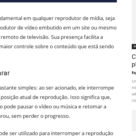
damental em qualquer reprodutor de mídia, seja
produtor de vídeo embutido em um site ou mesmo
remoto de televisão. Sua presença facilita a
maior controle sobre o conteúdo que está sendo
P
C
p
rar
Eq
Um
stante simples: ao ser acionado, ele interrompe
in
ad
osição atual de reprodução. Isso significa que,
co
rio pode pausar o vídeo ou música e retomar a
arou, sem perder o progresso.
de ser utilizado para interromper a reprodução