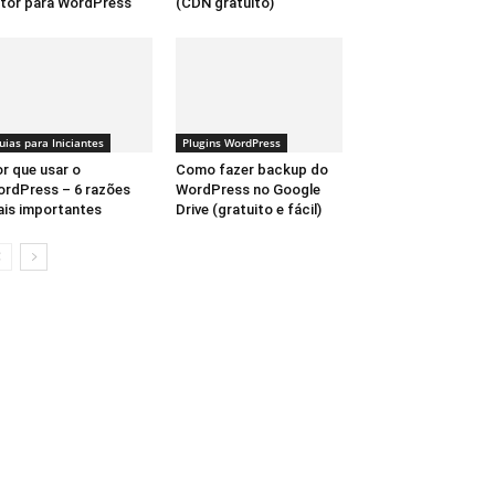
tor para WordPress
(CDN gratuito)
uias para Iniciantes
Plugins WordPress
r que usar o
Como fazer backup do
rdPress – 6 razões
WordPress no Google
is importantes
Drive (gratuito e fácil)