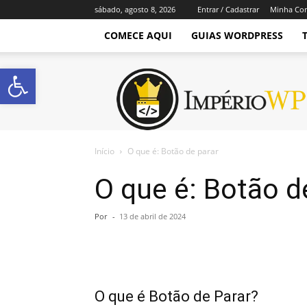
sábado, agosto 8, 2026
Entrar / Cadastrar
Minha Co
COMECE AQUI
GUIAS WORDPRESS
Abrir a barra de ferramentas
Império
WordPress
Início
O que é: Botão de parar
O que é: Botão d
Por
-
13 de abril de 2024
O que é Botão de Parar?