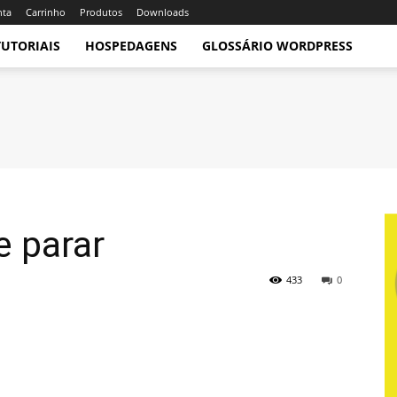
nta
Carrinho
Produtos
Downloads
TUTORIAIS
HOSPEDAGENS
GLOSSÁRIO WORDPRESS
e parar
433
0