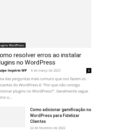
lugins WordPress
omo resolver erros ao instalar
lugins no WordPress
uipe Império WP
-
6 de março de 2023
0
a das perguntas mais comuns que nos fazem os
iciantes do WordPress é: “Por que não consigo
icionar plugins no WordPress?”. Geralmente segue
mo o...
Como adicionar gamificação no
WordPress para Fidelizar
Clientes
22 de fevereiro de 2022