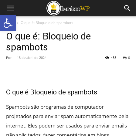
Abrir a barra de ferramentas
Início
O que é: Bloqueio de spambots
O que é: Bloqueio de
spambots
Por
-
13 de abril de 2024
455
0
O que é Bloqueio de spambots
Spambots são programas de computador
projetados para enviar spam automaticamente pela
internet. Eles podem ser usados para enviar emails
não solicitados, fazer comentários em blogs,