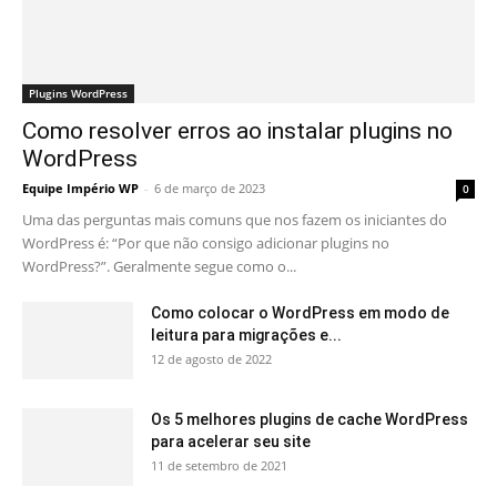
Plugins WordPress
Como resolver erros ao instalar plugins no
WordPress
Equipe Império WP
-
6 de março de 2023
0
Uma das perguntas mais comuns que nos fazem os iniciantes do
WordPress é: “Por que não consigo adicionar plugins no
WordPress?”. Geralmente segue como o...
Como colocar o WordPress em modo de
leitura para migrações e...
12 de agosto de 2022
Os 5 melhores plugins de cache WordPress
para acelerar seu site
11 de setembro de 2021