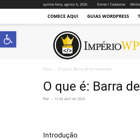
quinta-feira, agosto 6, 2026
Entrar / Cadastrar
Minha
COMECE AQUI
GUIAS WORDPRESS
Abrir a barra de ferramentas
Império
WordPress
Início
O que é: Barra de ferramentas
O que é: Barra d
Por
-
13 de abril de 2024
Introdução