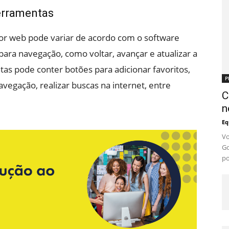
erramentas
r web pode variar de acordo com o software
para navegação, como voltar, avançar e atualizar a
tas pode conter botões para adicionar favoritos,
P
avegação, realizar buscas na internet, entre
C
n
Eq
Vo
Go
po