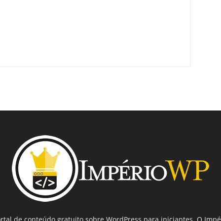
tal de conteúdo gratuito sobre WordPress para iniciantes. O Imp