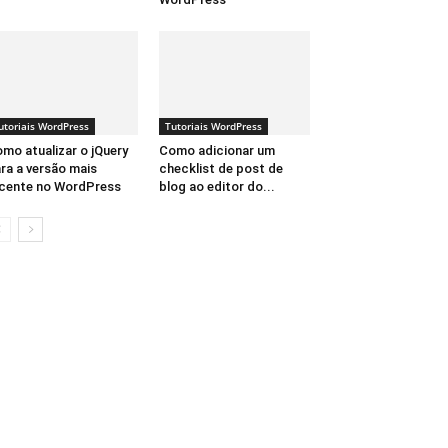
utoriais WordPress
Tutoriais WordPress
mo atualizar o jQuery
Como adicionar um
ra a versão mais
checklist de post de
cente no WordPress
blog ao editor do...