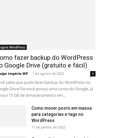
lugins WordPress
omo fazer backup do WordPress
o Google Drive (gratuito e fácil)
uipe Império WP
-
1 de agosto de 2022
0
cê sabia que pode fazer backup do WordPress no
ogle Drive?Se você possui uma conta do Google, já
ssui 15 GB de armazenamento em...
Como mover posts em massa
para categorias e tags no
WordPress
17 de janeiro de 2022