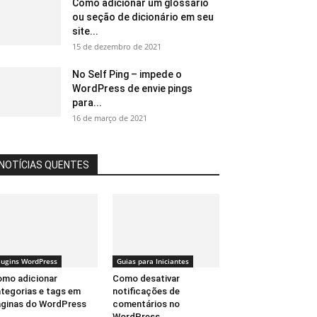
Como adicionar um glossário
ou seção de dicionário em seu
site...
15 de dezembro de 2021
No Self Ping – impede o
WordPress de envie pings
para...
16 de março de 2021
NOTÍCIAS QUENTES
lugins WordPress
Guias para Iniciantes
mo adicionar
Como desativar
tegorias e tags em
notificações de
ginas do WordPress
comentários no
WordPress