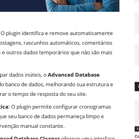
: O plugin identifica e remove automaticamente
ostagens, rascunhos automáticos, comentários
s e outros dados temporários que não são mais
par dados inúteis, o
Advanced Database
o banco de dados, melhorando sua estrutura e
ar o tempo de resposta do seu site.
ica
: O plugin permite configurar cronogramas
 que seu banco de dados permaneça limpo e
ervenção manual constante.
T
Co
nced Database Cleaner
oferece uma interface