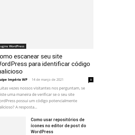
lugins WordPress
omo escanear seu site
ordPress para identificar código
alicioso
uipe Império WP
-
14 de março de 2021
0
itas vezes nossos visitantes nos perguntam, se
iste uma maneira de verificar se o seu site
rdPress possui um código potencialmente
licioso? A resposta...
Como usar repositórios de
ícones no editor de post do
WordPress