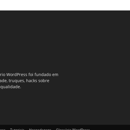
ério WordPress foi fundado em
dade, truques, hacks sobre
 qualidade.
ess
Tutoriais
Hospedagens
Glossário WordPress