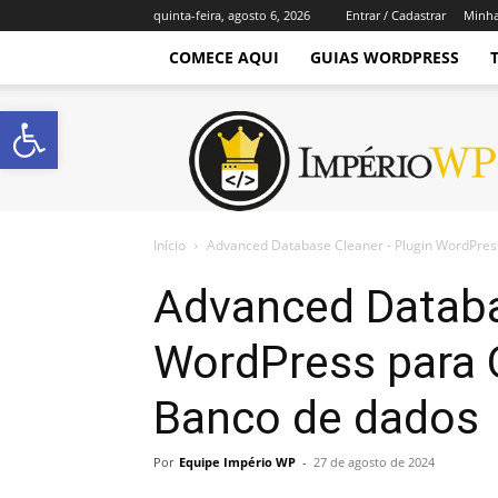
quinta-feira, agosto 6, 2026
Entrar / Cadastrar
Minha
COMECE AQUI
GUIAS WORDPRESS
Abrir a barra de ferramentas
Império
WordPress
Início
Advanced Database Cleaner - Plugin WordPress
Advanced Databa
WordPress para 
Banco de dados
Por
Equipe Império WP
-
27 de agosto de 2024