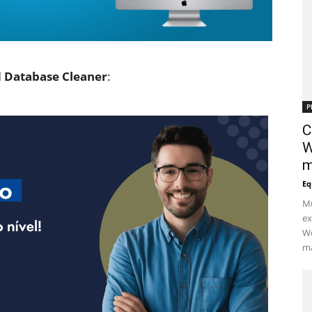
 Database Cleaner
:
P
C
W
m
Eq
Mu
ex
Wo
ma