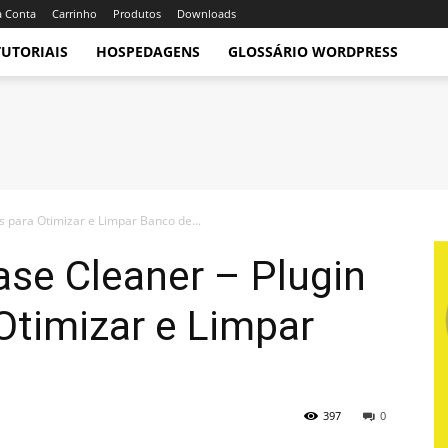
 Conta
Carrinho
Produtos
Downloads
TUTORIAIS
HOSPEDAGENS
GLOSSÁRIO WORDPRESS
 para Otimizar e Limpar Banco de...
se Cleaner – Plugin
Otimizar e Limpar
397
0