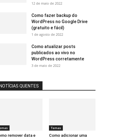
12 de maio de 2022
Como fazer backup do
WordPress no Google Drive
(gratuito e fácil)
1 de agosto de 2022
Como atualizar posts
publicados ao vivo no
WordPress corretamente
3 de maio de 2022
NOTÍCIAS QUENTES
emas
Temas
mo remover data e
Como adicionar uma