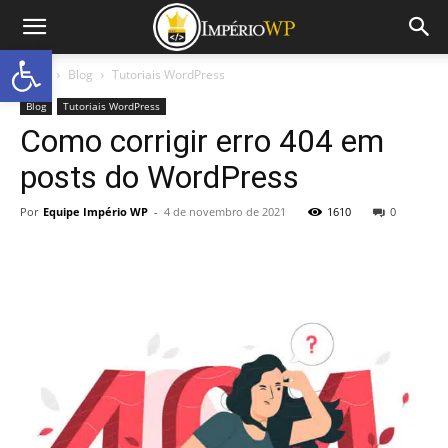
Abrir a barra de ferramentas
Início
Blog
Tutoriais WordPress
Blog
Tutoriais WordPress
Como corrigir erro 404 em
posts do WordPress
Por
Equipe Império WP
-
4 de novembro de 2021
1610
0