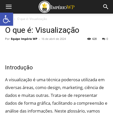
Abrir a barra de ferramentas
Início
O que é: Visualização
O que é: Visualização
Por
Equipe Império WP
-
16 de abril de 2024
428
0
Introdução
A visualização é uma técnica poderosa utilizada em
diversas áreas, como design, marketing, ciência de
dados e muitas outras. Trata-se de representar
dados de forma gráfica, facilitando a compreensão e
análise das informações. Neste glossário, vamos