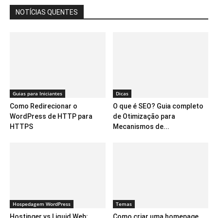
NOTÍCIAS QUENTES
Guias para Iniciantes
Dicas
Como Redirecionar o
O que é SEO? Guia completo
WordPress de HTTP para
de Otimização para
HTTPS
Mecanismos de...
Hospedagem WordPress
Temas
Hostinger vs Liquid Web:
Como criar uma homepage