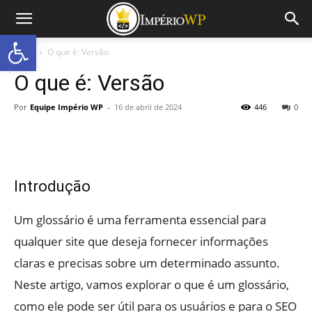
Abrir a barra de ferramentas
Início
O que é: Versão
O que é: Versão
Por
Equipe Império WP
-
16 de abril de 2024
446
0
Introdução
Um glossário é uma ferramenta essencial para
qualquer site que deseja fornecer informações
claras e precisas sobre um determinado assunto.
Neste artigo, vamos explorar o que é um glossário,
como ele pode ser útil para os usuários e para o SEO