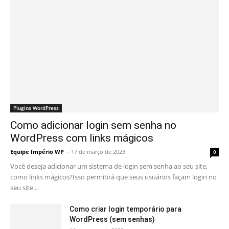
Plugins WordPress
Como adicionar login sem senha no
WordPress com links mágicos
Equipe Império WP
-
17 de março de 2023
0
Você deseja adicionar um sistema de login sem senha ao seu site,
como links mágicos?Isso permitirá que seus usuários façam login no
seu site...
Como criar login temporário para
WordPress (sem senhas)