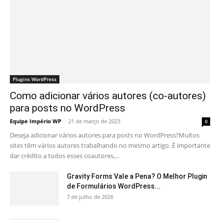
Plugins WordPress
Como adicionar vários autores (co-autores)
para posts no WordPress
Equipe Império WP
-
21 de março de 2023
0
Deseja adicionar vários autores para posts no WordPress?Muitos
sites têm vários autores trabalhando no mesmo artigo. É importante
dar crédito a todos esses coautores,...
Gravity Forms Vale a Pena? O Melhor Plugin
de Formulários WordPress...
7 de julho de 2026