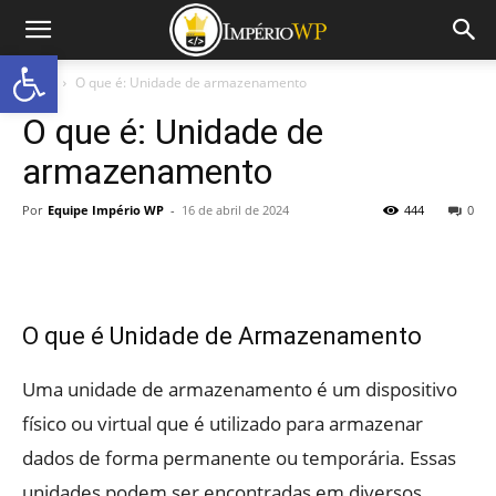
Abrir a barra de ferramentas
Início
O que é: Unidade de armazenamento
O que é: Unidade de
armazenamento
Por
Equipe Império WP
-
16 de abril de 2024
444
0
O que é Unidade de Armazenamento
Uma unidade de armazenamento é um dispositivo
físico ou virtual que é utilizado para armazenar
dados de forma permanente ou temporária. Essas
unidades podem ser encontradas em diversos