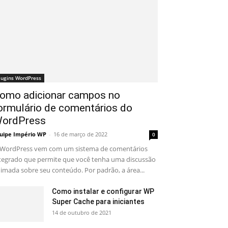
lugins WordPress
omo adicionar campos no
ormulário de comentários do
ordPress
uipe Império WP
-
16 de março de 2022
0
WordPress vem com um sistema de comentários
tegrado que permite que você tenha uma discussão
imada sobre seu conteúdo. Por padrão, a área...
Como instalar e configurar WP
Super Cache para iniciantes
14 de outubro de 2021