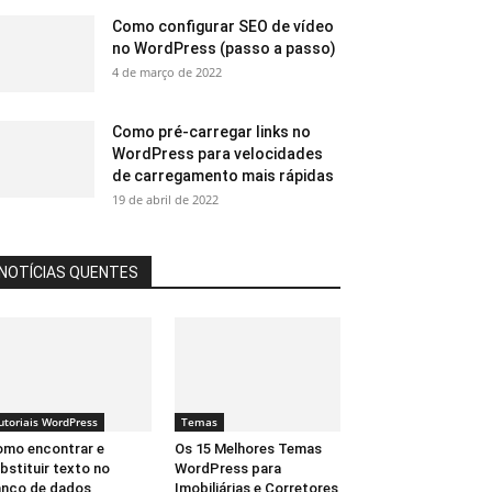
Como configurar SEO de vídeo
no WordPress (passo a passo)
4 de março de 2022
Como pré-carregar links no
WordPress para velocidades
de carregamento mais rápidas
19 de abril de 2022
NOTÍCIAS QUENTES
utoriais WordPress
Temas
mo encontrar e
Os 15 Melhores Temas
bstituir texto no
WordPress para
nco de dados
Imobiliárias e Corretores