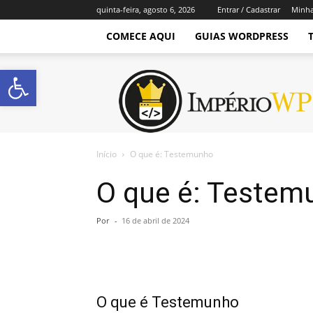
quinta-feira, agosto 6, 2026
Entrar / Cadastrar
Minha
COMECE AQUI
GUIAS WORDPRESS
Abrir a barra de ferramentas
Império
WordPress
Início
O que é: Testemunho
O que é: Testem
Por
-
16 de abril de 2024
O que é Testemunho