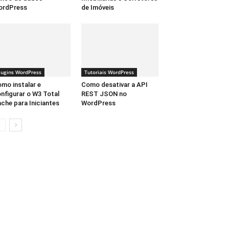
ordPress
de Imóveis
lugins WordPress
Tutoriais WordPress
mo instalar e
Como desativar a API
nfigurar o W3 Total
REST JSON no
che para Iniciantes
WordPress