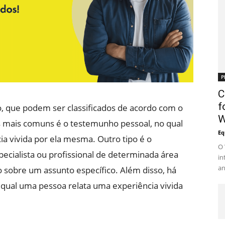
P
C
f
, que podem ser classificados de acordo com o
W
s mais comuns é o testemunho pessoal, no qual
Eq
a vivida por ela mesma. Outro tipo é o
O 
ecialista ou profissional de determinada área
in
an
o sobre um assunto específico. Além disso, há
qual uma pessoa relata uma experiência vivida