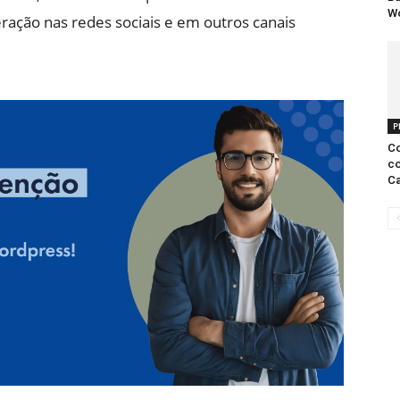
W
eração nas redes sociais e em outros canais
P
Co
co
Ca