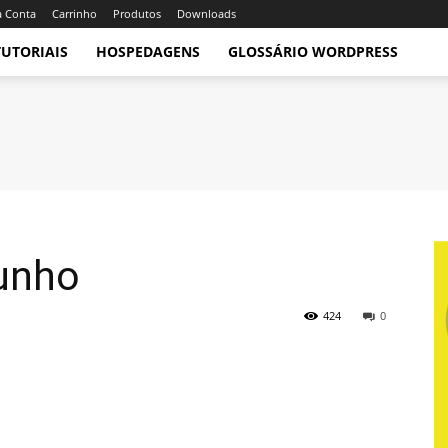
 Conta
Carrinho
Produtos
Downloads
TUTORIAIS
HOSPEDAGENS
GLOSSÁRIO WORDPRESS
unho
424
0