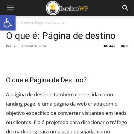
Abrir a barra de ferramentas
Início
O que é: Página de destino
O que é: Página de destino
Por
-
15 de abril de 2024
448
0
O que é Página de Destino?
A página de destino, também conhecida como
landing page, é uma página da web criada com o
objetivo específico de converter visitantes em leads
ou clientes. Ela é projetada para direcionar o tráfego
de marketing para uma ação desejada, como