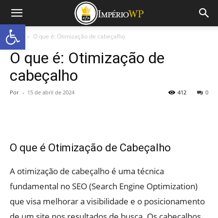
Abrir a barra de ferramentas
Início
O que é: Otimização de cabeçalho
O que é: Otimização de
cabeçalho
Por
-
15 de abril de 2024
412
0
O que é Otimização de Cabeçalho
A otimização de cabeçalho é uma técnica
fundamental no SEO (Search Engine Optimization)
que visa melhorar a visibilidade e o posicionamento
de um site nos resultados de busca. Os cabeçalhos,