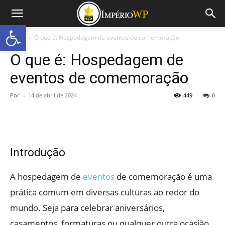
Abrir a barra de ferramentas
Início
O que é: Hospedagem de eventos de comemoração
O que é: Hospedagem de
eventos de comemoração
Por
-
14 de abril de 2024
449
0
Introdução
A hospedagem de
eventos
de comemoração é uma
prática comum em diversas culturas ao redor do
mundo. Seja para celebrar aniversários,
casamentos, formaturas ou qualquer outra ocasião