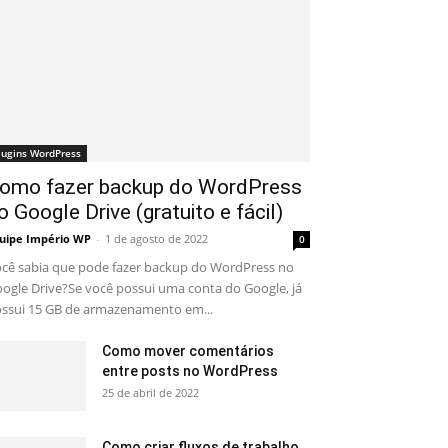
lugins WordPress
omo fazer backup do WordPress
o Google Drive (gratuito e fácil)
uipe Império WP
-
1 de agosto de 2022
0
cê sabia que pode fazer backup do WordPress no
ogle Drive?Se você possui uma conta do Google, já
ssui 15 GB de armazenamento em...
Como mover comentários
entre posts no WordPress
25 de abril de 2022
Como criar fluxos de trabalho