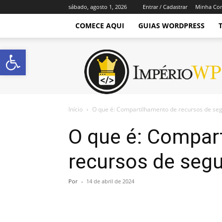
sábado, agosto 1, 2026
Entrar / Cadastrar
Minha Co
COMECE AQUI
GUIAS WORDPRESS
Abrir a barra de ferramentas
Império
WordPress
Início
O que é: Compartilhamento de recursos de se
O que é: Compar
recursos de seg
Por
-
14 de abril de 2024