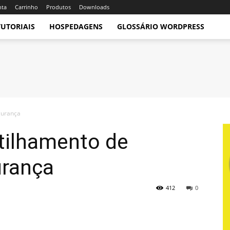
nta
Carrinho
Produtos
Downloads
TUTORIAIS
HOSPEDAGENS
GLOSSÁRIO WORDPRESS
gurança
tilhamento de
urança
412
0