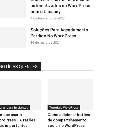
automatizados no WordPress
com o Uncanny...
4 de fevereiro de 2022
Soluções Para Agendamento
Perdido No WordPress
16 de maio de 2024
NOTÍCIAS QUENTES
uias para Iniciantes
Tutoriais WordPress
r que usar o
Como adicionar botões
rdPress – 6 razões
de compartilhamento
is importantes
social no WordPress