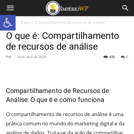
Abrir a barra de ferramentas
Início
O que é: Compartilhamento de recursos de análise
O que é: Compartilhamento
de recursos de análise
Por
-
14 de abril de 2024
430
0
Compartilhamento de Recursos de
Análise: O que é e como funciona
O compartilhamento de recursos de análise é uma
prática comum no mundo do marketing digital e da
análise de dados. Trata-se da ação de compartilhar