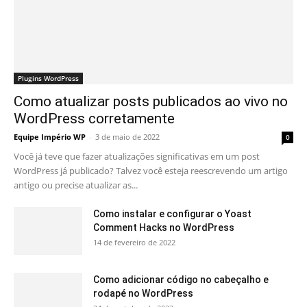
Plugins WordPress
Como atualizar posts publicados ao vivo no
WordPress corretamente
Equipe Império WP
-
3 de maio de 2022
0
Você já teve que fazer atualizações significativas em um post
WordPress já publicado? Talvez você esteja reescrevendo um artigo
antigo ou precise atualizar as...
Como instalar e configurar o Yoast
Comment Hacks no WordPress
14 de fevereiro de 2022
Como adicionar código no cabeçalho e
rodapé no WordPress