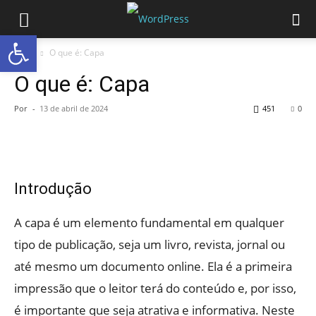
Abrir a barra de ferramentas
Início
O que é: Capa
O que é: Capa
Por
-
13 de abril de 2024
451
0
Introdução
A capa é um elemento fundamental em qualquer
tipo de publicação, seja um livro, revista, jornal ou
até mesmo um documento online. Ela é a primeira
impressão que o leitor terá do conteúdo e, por isso,
é importante que seja atrativa e informativa. Neste