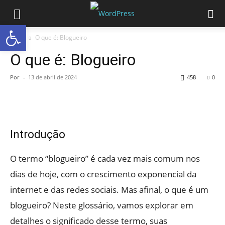
Abrir a barra de ferramentas
Início
O que é: Blogueiro
O que é: Blogueiro
Por
-
13 de abril de 2024
458
0
Introdução
O termo “blogueiro” é cada vez mais comum nos
dias de hoje, com o crescimento exponencial da
internet e das redes sociais. Mas afinal, o que é um
blogueiro? Neste glossário, vamos explorar em
detalhes o significado desse termo, suas