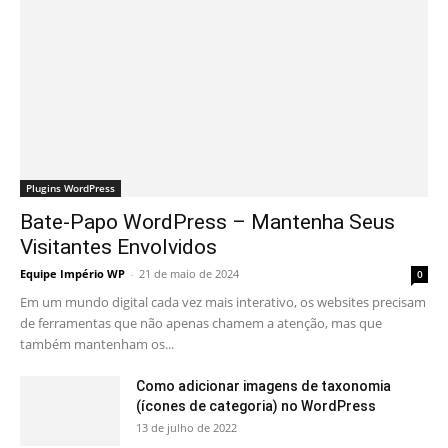
Plugins WordPress
Bate-Papo WordPress – Mantenha Seus
Visitantes Envolvidos
Equipe Império WP
-
21 de maio de 2024
0
Em um mundo digital cada vez mais interativo, os websites precisam
de ferramentas que não apenas chamem a atenção, mas que
também mantenham os...
Como adicionar imagens de taxonomia
(ícones de categoria) no WordPress
13 de julho de 2022