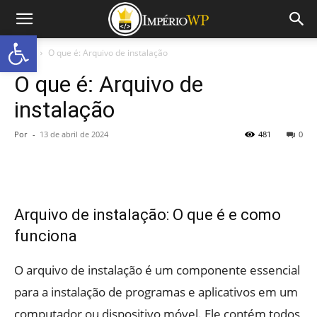
Abrir a barra de ferramentas
Início
O que é: Arquivo de instalação
O que é: Arquivo de
instalação
Por
-
13 de abril de 2024
481
0
Arquivo de instalação: O que é e como
funciona
O arquivo de instalação é um componente essencial
para a instalação de programas e aplicativos em um
computador ou dispositivo móvel. Ele contém todos