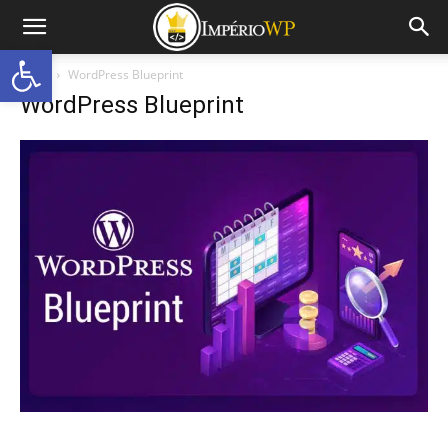
Abrir a barra de ferramentas
Início
WordPress Blueprint
WordPress Blueprint