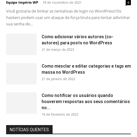
Equipe Império WP
-
18 de novembro de 2021
0
Você gostaria de limitar as tentativas de login no WordPress?Os
hackers podem usar um ataque de força bruta para tentar adivinhar
sua senha de...
Como adicionar vários autores (co-
autores) para posts no WordPress
21 de março de 2023
Como mesclar e editar categorias e tags em
massa no WordPress
21 de janeiro de 2022
Como notificar os usuários quando
houverem respostas aos seus comentários
no...
16 de fevereiro de 2022
NOTÍCIAS QUENTES