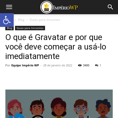
Abrir a barra de ferramentas
Início
Blog
Guias para Iniciantes
Blog
Guias para Iniciantes
O que é Gravatar e por que
você deve começar a usá-lo
imediatamente
Por
Equipe Império WP
-
28 de janeiro de 2022
3400
1