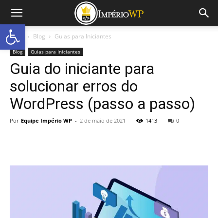
Abrir a barra de ferramentas
Início
Blog
Guias para Iniciantes
Blog
Guias para Iniciantes
Guia do iniciante para
solucionar erros do
WordPress (passo a passo)
Por
Equipe Império WP
-
2 de maio de 2021
1413
0