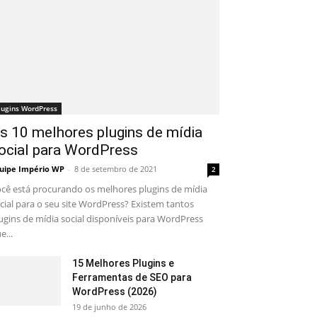
lugins WordPress
s 10 melhores plugins de mídia
ocial para WordPress
uipe Império WP
-
8 de setembro de 2021
2
cê está procurando os melhores plugins de mídia
cial para o seu site WordPress? Existem tantos
ugins de mídia social disponíveis para WordPress
e...
15 Melhores Plugins e
Ferramentas de SEO para
WordPress (2026)
19 de junho de 2026