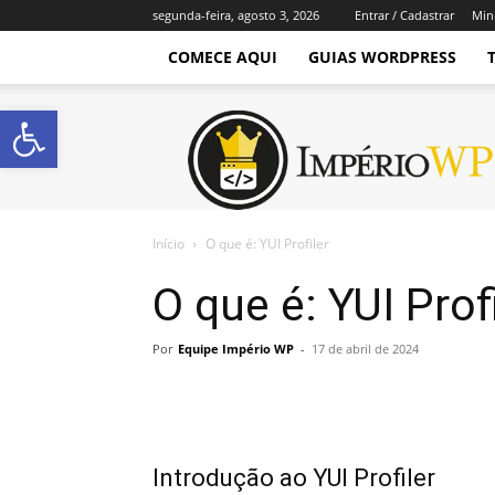
segunda-feira, agosto 3, 2026
Entrar / Cadastrar
Min
COMECE AQUI
GUIAS WORDPRESS
Abrir a barra de ferramentas
Império
WordPress
Início
O que é: YUI Profiler
O que é: YUI Prof
Por
Equipe Império WP
-
17 de abril de 2024
Introdução ao YUI Profiler