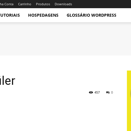
ha Conta
Carrinho
Produtos
Downloads
TUTORIAIS
HOSPEDAGENS
GLOSSÁRIO WORDPRESS
iler
457
0