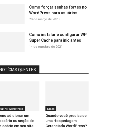
Como forçar senhas fortes no
WordPress para usuários
20 de março de 2023
Como instalar e configurar WP
Super Cache para iniciantes
14 de outubro de 2021
NOTÍCIAS QUENTES
lugins WordPress
Dicas
mo adicionar um
Quando você precisa de
ossário ou seção de
uma Hospedagem
cionário em seu site...
Gerenciada WordPress?