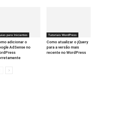
uias para Iniciantes
Tutoriais WordPress
mo adicionar o
Como atualizar o jQuery
ogle AdSense no
para a versão mais
ordPress
recente no WordPress
rretamente