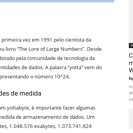
a primeira vez em 1991 pelo cientista da
P
eu livro “The Lore of Large Numbers”. Desde
C
dotado pela comunidade de tecnologia da
m
ntidades de dados. A palavra “yotta” vem do
W
representando o número 10^24.
Eq
Vo
des de medida
Wo
ed
um yottabyte, é importante fazer algumas
 medida de armazenamento de dados. Um
ytes, 1.048.576 exabytes, 1.073.741.824