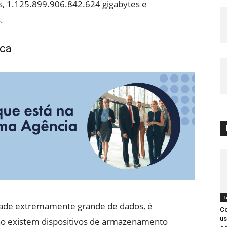
s, 1.125.899.906.842.624 gigabytes e
.
ica
T
ade extremamente grande de dados, é
Co
us
ão existem dispositivos de armazenamento