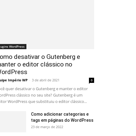
lugins WordPress
omo desativar o Gutenberg e
anter o editor clássico no
ordPress
uipe Império WP
-
3 de abril de 2021
0
cê quer desativar o Gutenberg e manter o editor
rdPress clássico no seu site? Gutenberg é um
itor WordPress que substituiu o editor clássico...
Como adicionar categorias e
tags em páginas do WordPress
23 de março de 2022