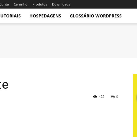
Conta
Carrinho
Produtos
Downloads
TUTORIAIS
HOSPEDAGENS
GLOSSÁRIO WORDPRESS
te
422
0