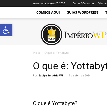
sexta-feira, agosto 7, 2026
Entrar / Cadastrar
Minha 
COMECE AQUI
GUIAS WORDPRESS
Abrir a barra de ferramentas
Império
WordPress
Início
O que é: Yottabyte
O que é: Yottaby
Por
Equipe Império WP
-
17 de abril de 2024
O que é Yottabyte?