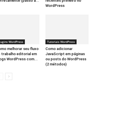
rretamente (passo a...
recentes primeiro no
WordPress
lugins WordPress
Tutoriais WordPress
mo melhorar seu fluxo
Como adicionar
 trabalho editorial em
JavaScript em páginas
ogs WordPress com...
ou posts do WordPress
(2 métodos)