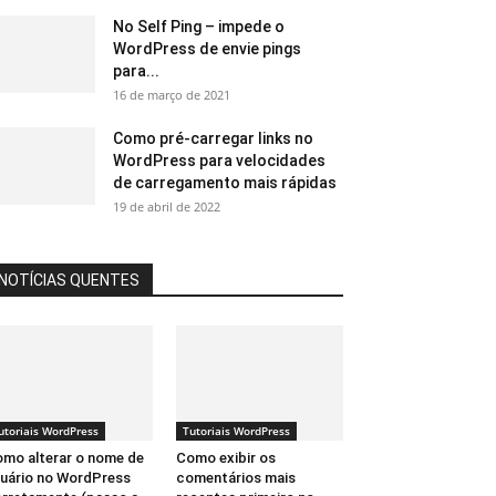
No Self Ping – impede o
WordPress de envie pings
para...
16 de março de 2021
Como pré-carregar links no
WordPress para velocidades
de carregamento mais rápidas
19 de abril de 2022
NOTÍCIAS QUENTES
utoriais WordPress
Tutoriais WordPress
mo alterar o nome de
Como exibir os
uário no WordPress
comentários mais