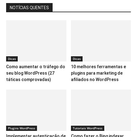
NOTÍCIAS QUENTES
Dicas
Dicas
Como aumentar o tráfego do
10 melhores ferramentas e
seu blog WordPress (27
plugins para marketing de
táticas comprovadas)
afiliados no WordPress
Plugins WordPress
Tutoriais WordPress
Implementar autenticação de
Como fazer o Bing indexar