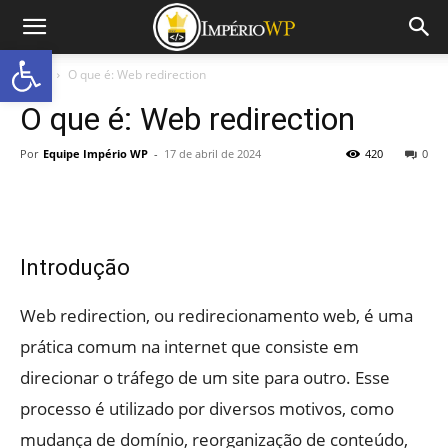
Abrir a barra de ferramentas
Início
O que é: Web redirection
O que é: Web redirection
Por
Equipe Império WP
-
17 de abril de 2024
420
0
Introdução
Web redirection, ou redirecionamento web, é uma
prática comum na internet que consiste em
direcionar o tráfego de um site para outro. Esse
processo é utilizado por diversos motivos, como
mudança de domínio, reorganização de conteúdo,