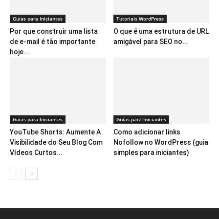
Guias para Iniciantes
Tutoriais WordPress
Por que construir uma lista
O que é uma estrutura de URL
de e-mail é tão importante
amigável para SEO no...
hoje...
Guias para Iniciantes
Guias para Iniciantes
YouTube Shorts: Aumente A
Como adicionar links
Visibilidade do Seu Blog Com
Nofollow no WordPress (guia
Vídeos Curtos...
simples para iniciantes)