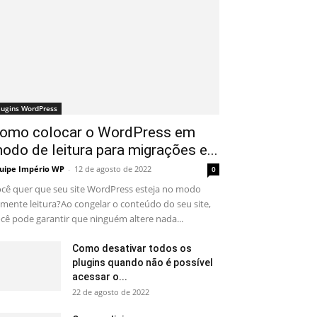
lugins WordPress
omo colocar o WordPress em
odo de leitura para migrações e...
uipe Império WP
-
12 de agosto de 2022
0
cê quer que seu site WordPress esteja no modo
mente leitura?Ao congelar o conteúdo do seu site,
cê pode garantir que ninguém altere nada...
Como desativar todos os
plugins quando não é possível
acessar o...
22 de agosto de 2022