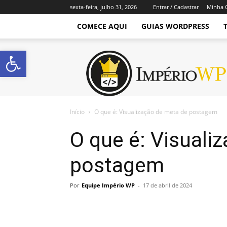
sexta-feira, julho 31, 2026
Entrar / Cadastrar
Minha 
COMECE AQUI
GUIAS WORDPRESS
Abrir a barra de ferramentas
Império
WordPress
Início
O que é: Visualização de meta de postagem
O que é: Visuali
postagem
Por
Equipe Império WP
-
17 de abril de 2024