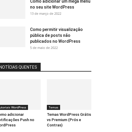
Como adicionar um mega menu
no seu site WordPress
13 de março de 2022
Como permitir visualização
pública de posts não
publicados no WordPress
5 de maio de 2022
NOTÍCIAS QUENTES
utoriais WordPress
Temas
mo adicionar
Temas WordPress Grátis
tificações Push no
vs Premium (Prós e
ordPress
Contras)