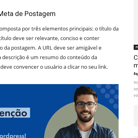
 Meta de Postagem
mposta por três elementos principais: o título da
ítulo deve ser relevante, conciso e conter
do da postagem. A URL deve ser amigável e
P
meta descrição é um resumo do conteúdo da
C
m
eve convencer o usuário a clicar no seu link.
Eq
Vo
so
vo