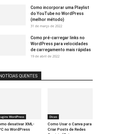
Como incorporar uma Playlist
do YouTube no WordPress
(melhor método)
31 de março de 2022
Como pré-carregar links no
WordPress para velocidades
de carregamento mais rápidas
19 de abril de 2022
NOTÍCIAS QUENTES
lugins WordPress
Dicas
mo desativar XML-
Como Usar o Canva para
PC no WordPress
Criar Posts de Redes