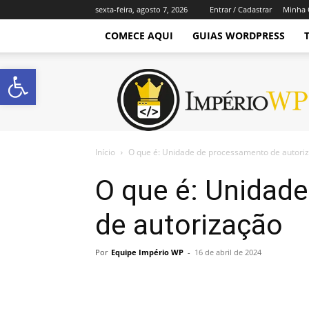
sexta-feira, agosto 7, 2026
Entrar / Cadastrar
Minha 
COMECE AQUI
GUIAS WORDPRESS
Abrir a barra de ferramentas
Império
WordPress
Início
O que é: Unidade de processamento de autori
O que é: Unidad
de autorização
Por
Equipe Império WP
-
16 de abril de 2024