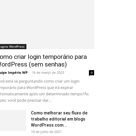
lugins WordPress
omo criar login temporário para
ordPress (sem senhas)
uipe Império WP
-
16 de março de 2023
0
cê está se perguntando como criar um login
mporário para WordPress que irá expirar
tomaticamente após um determinado tempo?Às
zes, você pode precisar dar...
Como melhorar seu fluxo de
trabalho editorial em blogs
WordPress com...
19 de julho de 2021