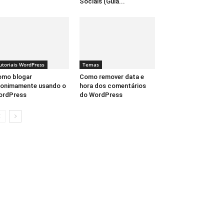
Sociais (Guia...
utoriais WordPress
Temas
omo blogar
Como remover data e
onimamente usando o
hora dos comentários
ordPress
do WordPress