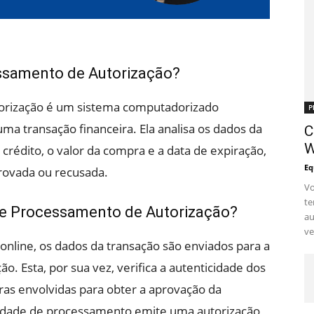
ssamento de Autorização?
orização é um sistema computadorizado
P
uma transação financeira. Ela analisa os dados da
C
W
rédito, o valor da compra e a data de expiração,
Eq
rovada ou recusada.
Vo
te
e Processamento de Autorização?
au
ve
nline, os dados da transação são enviados para a
. Esta, por sua vez, verifica a autenticidade dos
iras envolvidas para obter a aprovação da
unidade de processamento emite uma autorização