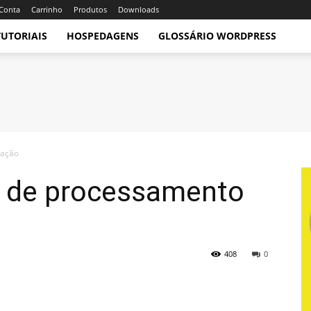
Conta
Carrinho
Produtos
Downloads
TUTORIAIS
HOSPEDAGENS
GLOSSÁRIO WORDPRESS
zação
e de processamento
408
0