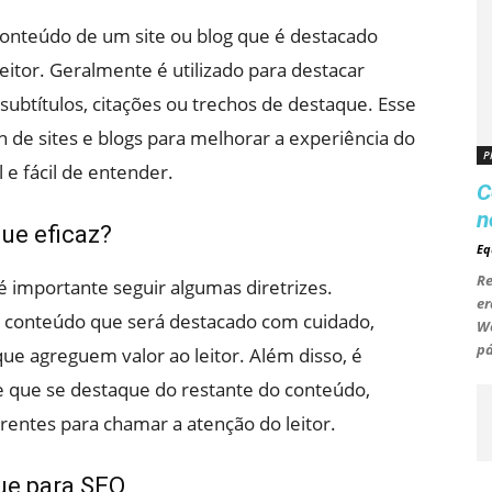
onteúdo de um site ou blog que é destacado
itor. Geralmente é utilizado para destacar
subtítulos, citações ou trechos de destaque. Esse
n de sites e blogs para melhorar a experiência do
P
 e fácil de entender.
C
n
ue eficaz?
Eq
Re
 é importante seguir algumas diretrizes.
er
o conteúdo que será destacado com cuidado,
Wo
pá
ue agreguem valor ao leitor. Além disso, é
 e que se destaque do restante do conteúdo,
erentes para chamar a atenção do leitor.
ue para SEO