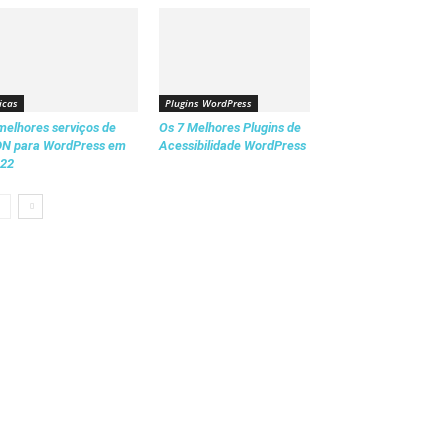
icas
Plugins WordPress
melhores serviços de
Os 7 Melhores Plugins de
N para WordPress em
Acessibilidade WordPress
22