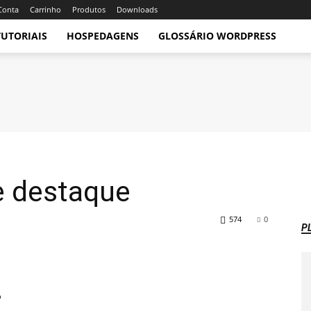
Conta
Carrinho
Produtos
Downloads
TUTORIAIS
HOSPEDAGENS
GLOSSÁRIO WORDPRESS
e destaque
574
0
P
?