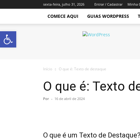
sexta-feira, julho 31, 2026
Entrar / Cadastrar
Minha 
COMECE AQUI
GUIAS WORDPRESS
Abrir a barra de ferramentas
Império
WordPress
Início
O que é: Texto de destaque
O que é: Texto d
Por
-
16 de abril de 2024
O que é um Texto de Destaque