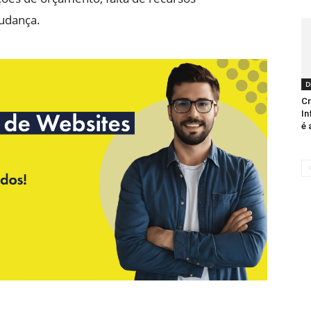
mudança.
D
Cr
In
é 