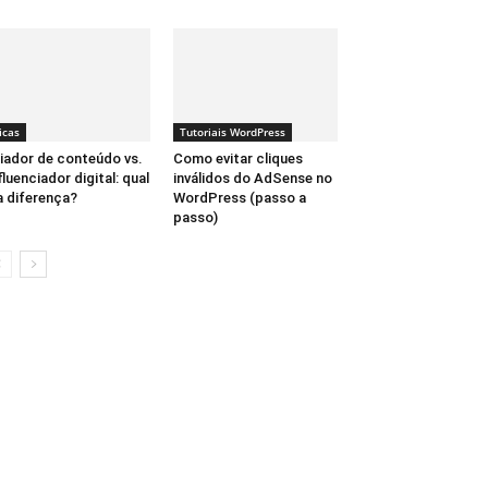
icas
Tutoriais WordPress
iador de conteúdo vs.
Como evitar cliques
fluenciador digital: qual
inválidos do AdSense no
a diferença?
WordPress (passo a
passo)