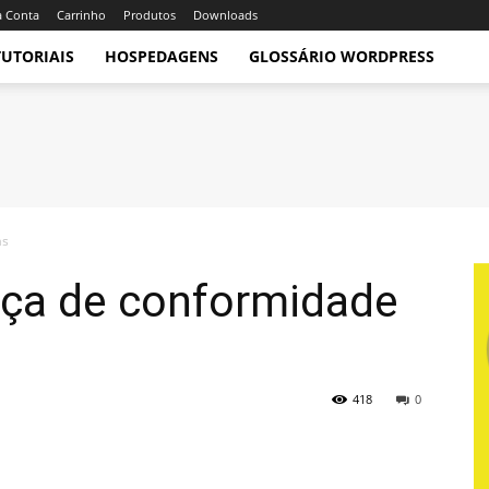
 Conta
Carrinho
Produtos
Downloads
TUTORIAIS
HOSPEDAGENS
GLOSSÁRIO WORDPRESS
as
nça de conformidade
418
0