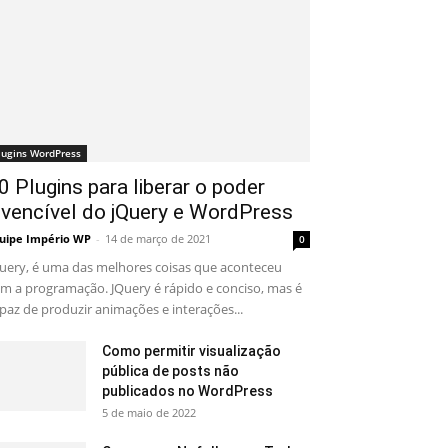
lugins WordPress
0 Plugins para liberar o poder
nvencível do jQuery e WordPress
uipe Império WP
-
14 de março de 2021
0
uery, é uma das melhores coisas que aconteceu
m a programação. JQuery é rápido e conciso, mas é
paz de produzir animações e interações...
Como permitir visualização
pública de posts não
publicados no WordPress
5 de maio de 2022