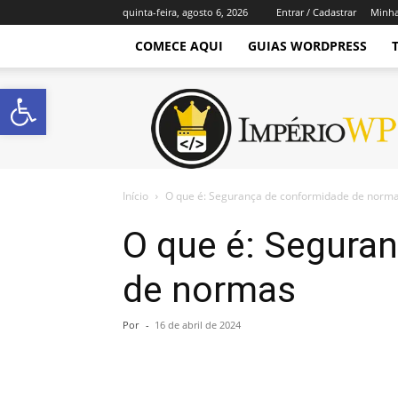
quinta-feira, agosto 6, 2026
Entrar / Cadastrar
Minha
COMECE AQUI
GUIAS WORDPRESS
Abrir a barra de ferramentas
Império
WordPress
Início
O que é: Segurança de conformidade de norm
O que é: Segura
de normas
Por
-
16 de abril de 2024