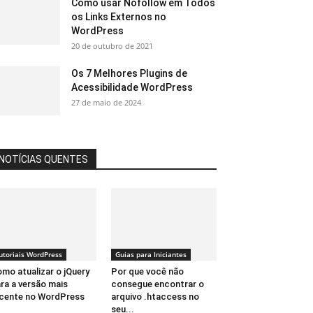
Como usar Nofollow em Todos
os Links Externos no
WordPress
20 de outubro de 2021
Os 7 Melhores Plugins de
Acessibilidade WordPress
27 de maio de 2024
NOTÍCIAS QUENTES
utoriais WordPress
Guias para Iniciantes
mo atualizar o jQuery
Por que você não
ra a versão mais
consegue encontrar o
cente no WordPress
arquivo .htaccess no
seu...