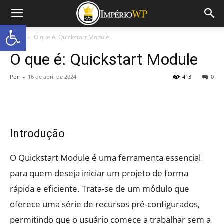
Abrir a barra de ferramentas
Início
O que é: Quickstart Module
O que é: Quickstart Module
Por
-
16 de abril de 2024
413
0
Introdução
O Quickstart Module é uma ferramenta essencial
para quem deseja iniciar um projeto de forma
rápida e eficiente. Trata-se de um módulo que
oferece uma série de recursos pré-configurados,
permitindo que o usuário comece a trabalhar sem a