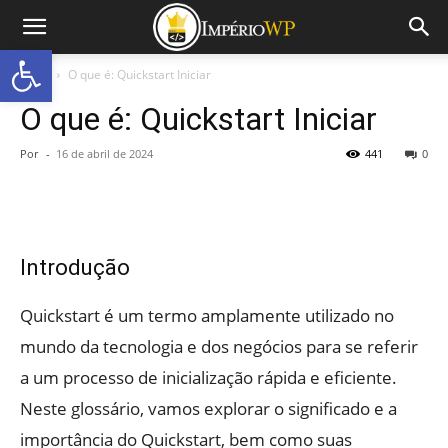
Abrir a barra de ferramentas
Início
O que é: Quickstart Iniciar
O que é: Quickstart Iniciar
Por
-
16 de abril de 2024
441
0
Introdução
Quickstart é um termo amplamente utilizado no
mundo da tecnologia e dos negócios para se referir
a um processo de inicialização rápida e eficiente.
Neste glossário, vamos explorar o significado e a
importância do Quickstart, bem como suas