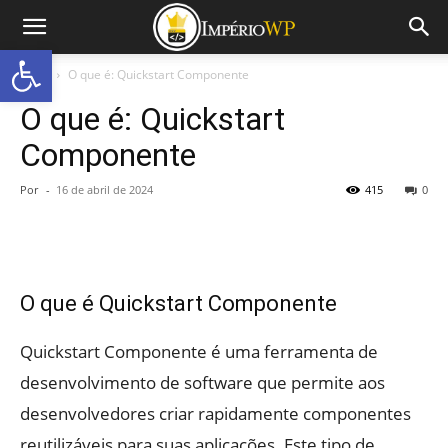
Abrir a barra de ferramentas
Início
O que é: Quickstart Componente
O que é: Quickstart
Componente
Por
-
16 de abril de 2024
415
0
O que é Quickstart Componente
Quickstart Componente é uma ferramenta de
desenvolvimento de software que permite aos
desenvolvedores criar rapidamente componentes
reutilizáveis para suas aplicações. Este tipo de