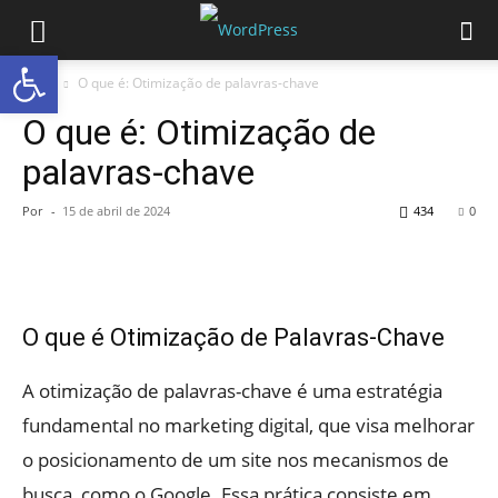
Abrir a barra de ferramentas
Início
O que é: Otimização de palavras-chave
O que é: Otimização de
palavras-chave
Por
-
15 de abril de 2024
434
0
O que é Otimização de Palavras-Chave
A otimização de palavras-chave é uma estratégia
fundamental no marketing digital, que visa melhorar
o posicionamento de um site nos mecanismos de
busca, como o Google. Essa prática consiste em