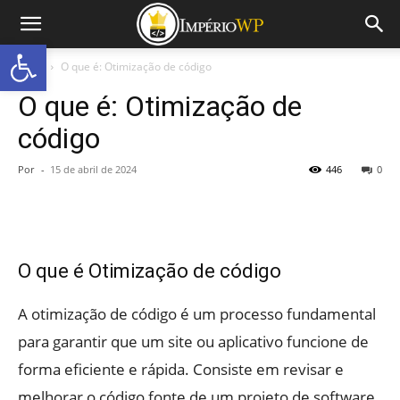
Abrir a barra de ferramentas
Início
O que é: Otimização de código
O que é: Otimização de
código
Por
-
15 de abril de 2024
446
0
O que é Otimização de código
A otimização de código é um processo fundamental
para garantir que um site ou aplicativo funcione de
forma eficiente e rápida. Consiste em revisar e
melhorar o código fonte de um projeto de software,