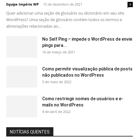
Equipe Império WP
-
15 de dezembro de 2021
0
Quer adicionar uma seção de glossário ou dicionário em seu site
WordPress? Uma seção de glossário contém todos os termos e
abreviações relacionadas ao...
No Self Ping – impede o WordPress de envie
pings para...
16 de março de 2021
Como permitir visualização pública de posts
não publicados no WordPress
5 de maio de 2022
Como restringir nomes de usuários e e-
mails no WordPress
4 de abril de 2022
NOTÍCIAS QUENTES