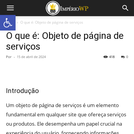
Abrir a barra de ferramentas
Início
O que é: Objeto de página de serviços
O que é: Objeto de página de
serviços
Por
-
15 de abril de 2024
418
0
Introdução
Um objeto de página de serviços é um elemento
fundamental em qualquer site que ofereça serviços
ou produtos. Ele desempenha um papel crucial na
experiência do usuário, fornecendo informações