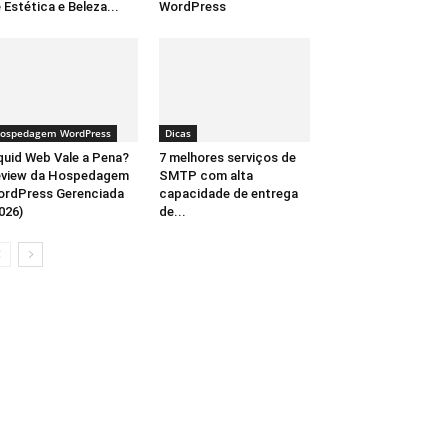
 Estética e Beleza...
WordPress
ospedagem WordPress
Dicas
quid Web Vale a Pena?
7 melhores serviços de
eview da Hospedagem
SMTP com alta
rdPress Gerenciada
capacidade de entrega
026)
de...