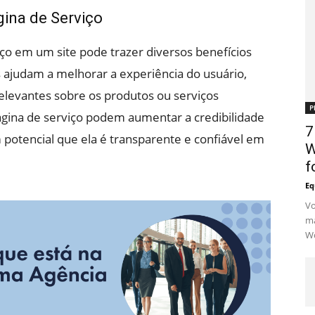
gina de Serviço
iço em um site pode trazer diversos benefícios
s ajudam a melhorar a experiência do usuário,
elevantes sobre os produtos ou serviços
P
página de serviço podem aumentar a credibilidade
7
potencial que ela é transparente e confiável em
W
f
Eq
Vo
ma
Wo