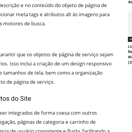
de
 descrição e no conteúdo do objeto de página de
cionar meta tags e atributos alt às imagens para
s motores de busca.
H
Li
R
garantir que os objetos de página de serviço sejam
Wo
rios. Isso inclui a criação de um design responsivo
(2
s e tamanhos de tela, bem como a organização
eto de página de serviço.
os do Site
 ser integrados de forma coesa com outros
ação, páginas de categoria e carrinho de
cia de usuário consistente e fluida, facilitando a