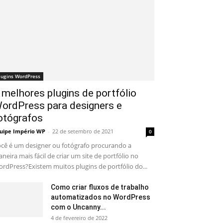
lugins WordPress
 melhores plugins de portfólio
ordPress para designers e
otógrafos
uipe Império WP
-
22 de setembro de 2021
0
cê é um designer ou fotógrafo procurando a
neira mais fácil de criar um site de portfólio no
rdPress?Existem muitos plugins de portfólio do...
Como criar fluxos de trabalho
automatizados no WordPress
com o Uncanny...
4 de fevereiro de 2022