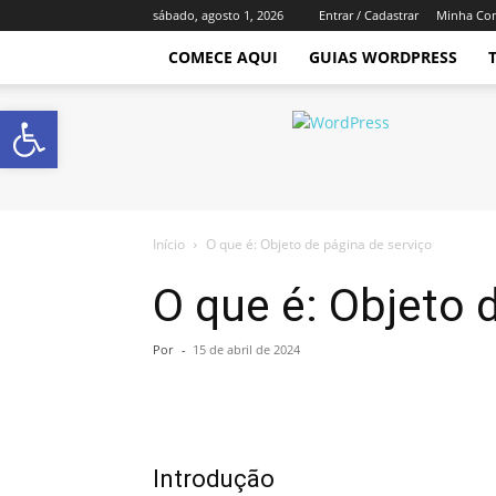
sábado, agosto 1, 2026
Entrar / Cadastrar
Minha Co
COMECE AQUI
GUIAS WORDPRESS
Abrir a barra de ferramentas
Império
WordPress
Início
O que é: Objeto de página de serviço
O que é: Objeto 
Por
-
15 de abril de 2024
Introdução