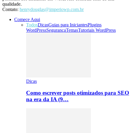
qualidade.
Contato:
henrydouglas@imperiowp.com.br
Comece Aqui
Todos
Dicas
Guias para Iniciantes
Plugins
WordPress
Segurança
Temas
Tutoriais WordPress
Dicas
Como escrever posts otimizados para SEO
na era da IA (9…