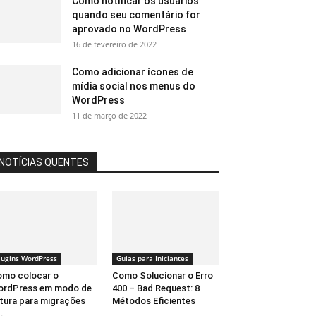
Como notificar os usuários
quando seu comentário for
aprovado no WordPress
16 de fevereiro de 2022
Como adicionar ícones de
mídia social nos menus do
WordPress
11 de março de 2022
NOTÍCIAS QUENTES
lugins WordPress
Guias para Iniciantes
mo colocar o
Como Solucionar o Erro
ordPress em modo de
400 – Bad Request: 8
itura para migrações
Métodos Eficientes
..