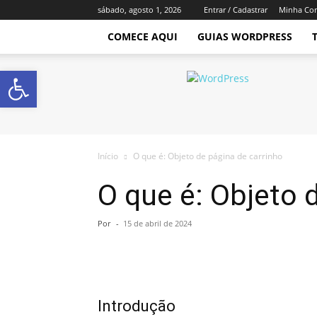
sábado, agosto 1, 2026
Entrar / Cadastrar
Minha Co
COMECE AQUI
GUIAS WORDPRESS
Abrir a barra de ferramentas
Império
WordPress
Início
O que é: Objeto de página de carrinho
O que é: Objeto 
Por
-
15 de abril de 2024
Introdução