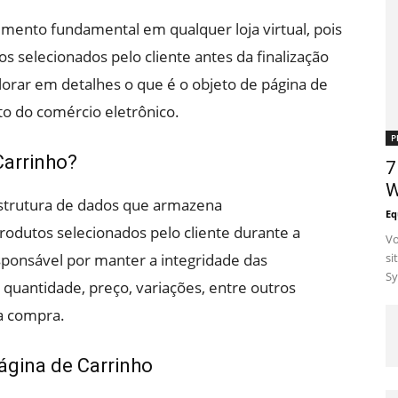
emento fundamental em qualquer loja virtual, pois
 selecionados pelo cliente antes da finalização
lorar em detalhes o que é o objeto de página de
to do comércio eletrônico.
P
Carrinho?
7
W
estrutura de dados que armazena
Eq
odutos selecionados pelo cliente durante a
Vo
sponsável por manter a integridade das
si
Sy
quantidade, preço, variações, entre outros
da compra.
ágina de Carrinho