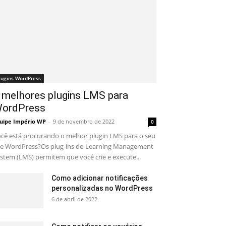
lugins WordPress
 melhores plugins LMS para
ordPress
uipe Império WP
-
9 de novembro de 2022
0
cê está procurando o melhor plugin LMS para o seu
te WordPress?Os plug-ins do Learning Management
stem (LMS) permitem que você crie e execute...
Como adicionar notificações
personalizadas no WordPress
6 de abril de 2022