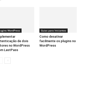
lugins WordPress
Guias para Iniciantes
plementar
Como desativar
tenticação de dois
facilmente os plugins no
tores no WordPress
WordPress
om LastPass