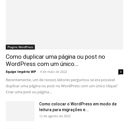
Plugins WordPress
Como duplicar uma página ou post no
WordPress com um único...
Equipe Império WP
-
4 de maio de 2022
0
Recentemente, um de nossos leitores perguntou se era possível
duplicar uma página ou post no WordPress com um único clique?
Criar uma post ou página...
Como colocar o WordPress em modo de
leitura para migrações e...
12 de agosto de 2022