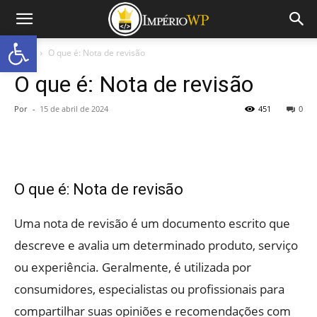
Abrir a barra de ferramentas
Início
O que é: Nota de revisão
O que é: Nota de revisão
Por
-
15 de abril de 2024
451
0
O que é: Nota de revisão
Uma nota de revisão é um documento escrito que
descreve e avalia um determinado produto, serviço
ou experiência. Geralmente, é utilizada por
consumidores, especialistas ou profissionais para
compartilhar suas opiniões e recomendações com