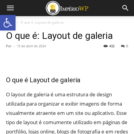
Abrir a barra de ferramentas
Início
O que é: Layout de galeria
O que é: Layout de galeria
Por
-
15 de abril de 2024
432
0
O que é Layout de galeria
O layout de galeria é uma estrutura de design
utilizada para organizar e exibir imagens de forma
visualmente atraente em um site ou aplicativo. Esse
tipo de layout é comumente utilizado em páginas de
portfólio, lojas online, blogs de fotografia e em redes