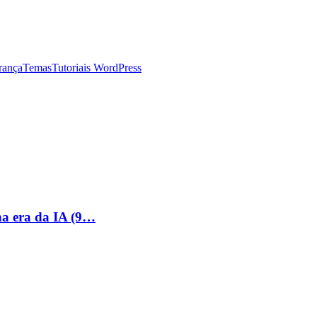
rança
Temas
Tutoriais WordPress
na era da IA (9…