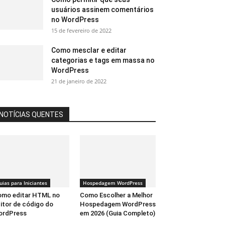
usuários assinem comentários
no WordPress
15 de fevereiro de 2022
Como mesclar e editar
categorias e tags em massa no
WordPress
21 de janeiro de 2022
NOTÍCIAS QUENTES
uias para Iniciantes
Hospedagem WordPress
mo editar HTML no
Como Escolher a Melhor
itor de código do
Hospedagem WordPress
ordPress
em 2026 (Guia Completo)