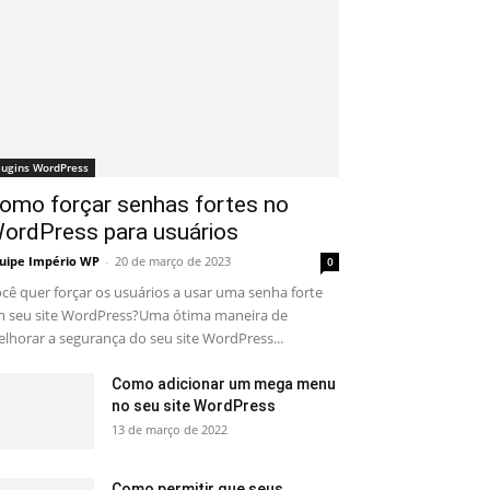
lugins WordPress
omo forçar senhas fortes no
ordPress para usuários
uipe Império WP
-
20 de março de 2023
0
cê quer forçar os usuários a usar uma senha forte
 seu site WordPress?Uma ótima maneira de
lhorar a segurança do seu site WordPress...
Como adicionar um mega menu
no seu site WordPress
13 de março de 2022
Como permitir que seus