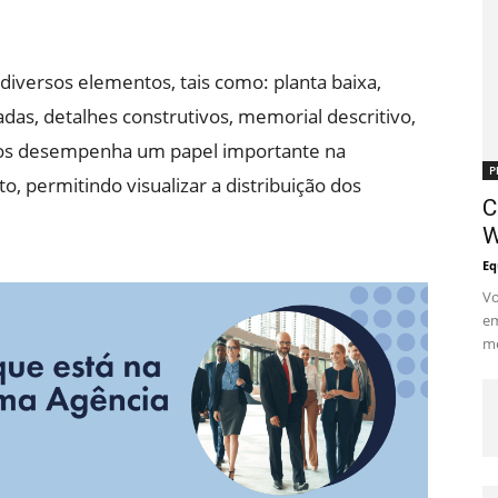
diversos elementos, tais como: planta baixa,
hadas, detalhes construtivos, memorial descritivo,
tos desempenha um papel importante na
P
 permitindo visualizar a distribuição dos
C
W
Eq
Vo
em
me