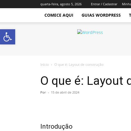
quarta-feira, agosto 5, 2026
Entrar / Cadastrar
Minha
COMECE AQUI
GUIAS WORDPRESS
Abrir a barra de ferramentas
Império
WordPress
Início
O que é: Layout de construção
O que é: Layout 
Por
-
15 de abril de 2024
Introdução