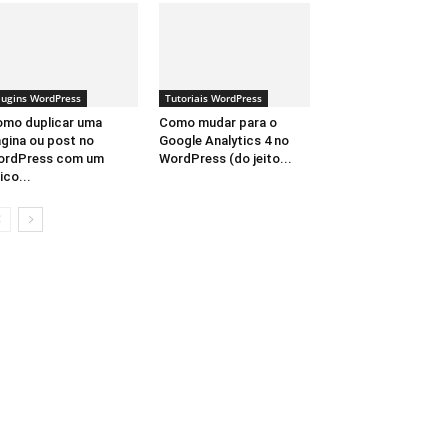
lugins WordPress
Tutoriais WordPress
mo duplicar uma
Como mudar para o
gina ou post no
Google Analytics 4 no
ordPress com um
WordPress (do jeito...
ico...