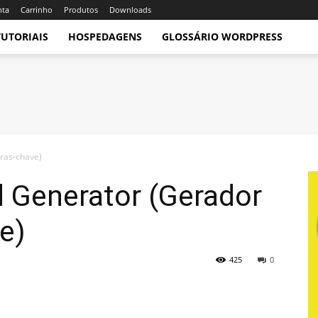
nta
Carrinho
Produtos
Downloads
TUTORIAIS
HOSPEDAGENS
GLOSSÁRIO WORDPRESS
ras-chave)
d Generator (Gerador
e)
425
0