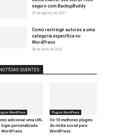
seguro com BackupBuddy
23 de agosto de 2021
Como restringir autores a uma
categoria específica no
WordPress
28 de abril de 2022
NOTÍCIAS QUENTES
lugins WordPress
Plugins WordPress
mo adicionar uma URL
Os 10 melhores plugins
 login personalizada
de mídia social para
o WordPress
WordPress