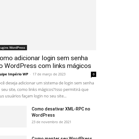
lugins WordPress
omo adicionar login sem senha
o WordPress com links mágicos
uipe Império WP
-
17 de março de 2023
0
cê deseja adicionar um sistema de login sem senha
 seu site, como links mágicos?Isso permitirá que
us usuários façam login no seu site...
Como desativar XML-RPC no
WordPress
23 de novembro de 2021
Como manter seu WordPress