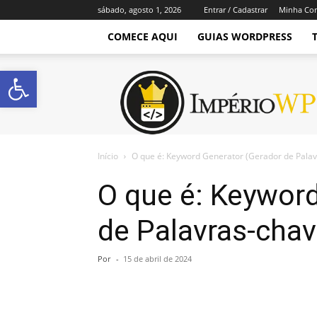
sábado, agosto 1, 2026
Entrar / Cadastrar
Minha Co
COMECE AQUI
GUIAS WORDPRESS
Abrir a barra de ferramentas
Império
WordPress
Início
O que é: Keyword Generator (Gerador de Palav
O que é: Keywor
de Palavras-chav
Por
-
15 de abril de 2024