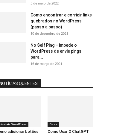
5 de maio de 2022
Como encontrar e corrigir links
quebrados no WordPress
(passo a passo)
10 de dezembro de 2021
No Self Ping – impede o
WordPress de envie pings
para...
16 de março de 2021
NOTÍCIAS QUENTES
utoriais WordPress
Dicas
mo adicionar botões
Como Usar O ChatGPT