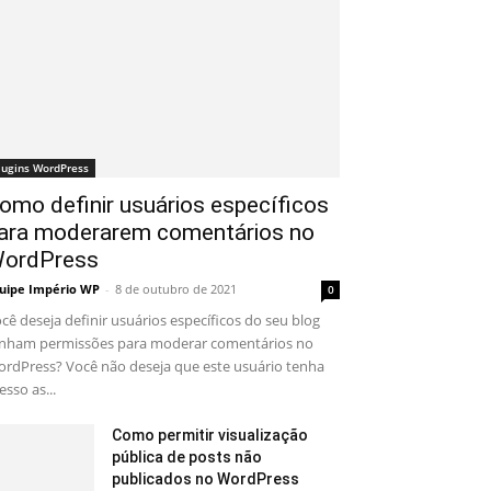
lugins WordPress
omo definir usuários específicos
ara moderarem comentários no
ordPress
uipe Império WP
-
8 de outubro de 2021
0
cê deseja definir usuários específicos do seu blog
nham permissões para moderar comentários no
rdPress? Você não deseja que este usuário tenha
esso as...
Como permitir visualização
pública de posts não
publicados no WordPress