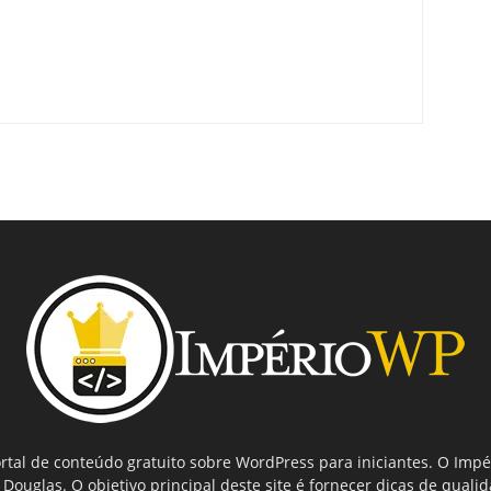
tal de conteúdo gratuito sobre WordPress para iniciantes. O Imp
ouglas. O objetivo principal deste site é fornecer dicas de quali