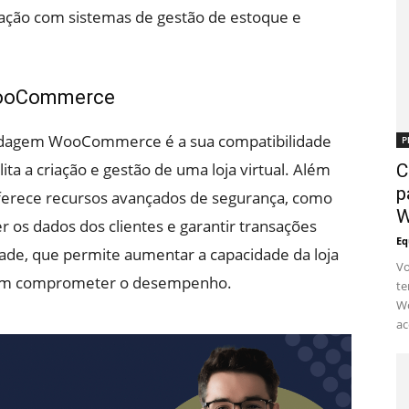
ração com sistemas de gestão de estoque e
WooCommerce
pedagem WooCommerce é a sua compatibilidade
P
a a criação e gestão de uma loja virtual. Além
C
p
rece recursos avançados de segurança, como
W
er os dados dos clientes e garantir transações
Eq
dade, que permite aumentar a capacidade da loja
Vo
sem comprometer o desempenho.
te
Wo
ac