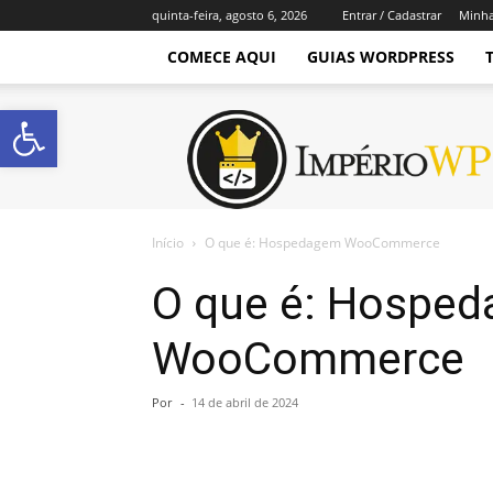
quinta-feira, agosto 6, 2026
Entrar / Cadastrar
Minha
COMECE AQUI
GUIAS WORDPRESS
Abrir a barra de ferramentas
Império
WordPress
Início
O que é: Hospedagem WooCommerce
O que é: Hospe
WooCommerce
Por
-
14 de abril de 2024