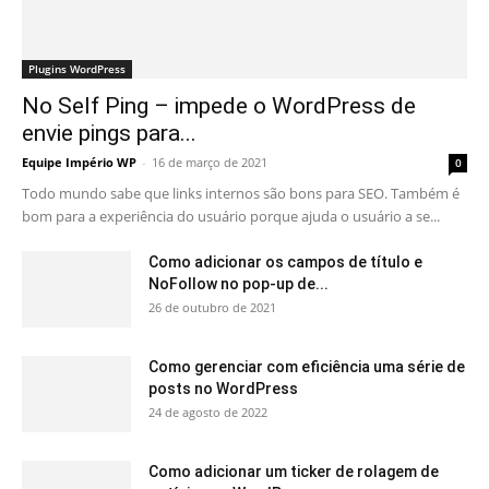
Plugins WordPress
No Self Ping – impede o WordPress de
envie pings para...
Equipe Império WP
-
16 de março de 2021
0
Todo mundo sabe que links internos são bons para SEO. Também é
bom para a experiência do usuário porque ajuda o usuário a se...
Como adicionar os campos de título e
NoFollow no pop-up de...
26 de outubro de 2021
Como gerenciar com eficiência uma série de
posts no WordPress
24 de agosto de 2022
Como adicionar um ticker de rolagem de