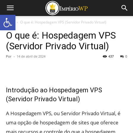
Abrir a barra de ferramentas
Início
O que é: Hospedagem VPS (Servidor Privado Virtual)
O que é: Hospedagem VPS
(Servidor Privado Virtual)
Por
-
14 de abril de 2024
437
0
Introdução ao Hospedagem VPS
(Servidor Privado Virtual)
A Hospedagem VPS, ou Servidor Privado Virtual, é
uma opção de hospedagem de sites que oferece
mais recursos e controle do que a hospedagem