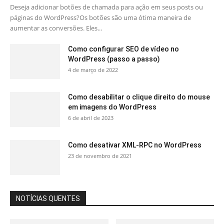
Deseja adicionar botões de chamada para ação em seus posts ou
páginas do WordPress?Os botões são uma ótima maneira de
aumentar as conversões. Eles...
Como configurar SEO de vídeo no
WordPress (passo a passo)
4 de março de 2022
Como desabilitar o clique direito do mouse
em imagens do WordPress
6 de abril de 2023
Como desativar XML-RPC no WordPress
23 de novembro de 2021
NOTÍCIAS QUENTES