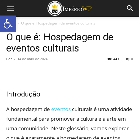
Abrir a barra de ferramentas
Início
O que é: Hospedagem de eventos culturais
O que é: Hospedagem de
eventos culturais
Por
-
14 de abril de 2024
443
0
Introdução
A hospedagem de
eventos
culturais é uma atividade
fundamental para promover a cultura e a arte em
uma comunidade. Neste glossário, vamos explorar
o que é exatamente a hospedagem de eventos