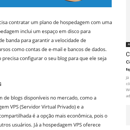
recisa contratar um plano de hospedagem com uma
pedagem inclui um espaço em disco para
de banda para garantir a velocidade de
P
ursos como contas de e-mail e bancos de dados.
C
 precisa configurar o seu blog para que ele seja
c
Eq
Já
s
có
Wo
ad
m de blogs disponíveis no mercado, como a
m VPS (Servidor Virtual Privado) e a
mpartilhada é a opção mais econômica, pois o
utros usuários. Já a hospedagem VPS oferece