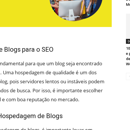
Mo
D
 Blogs para o SEO
10
e 
de
fundamental para que um blog seja encontrado
W
e. Uma hospedagem de qualidade é um dos
log, pois servidores lentos ou instáveis podem
dos de busca. Por isso, é importante escolher
 e com boa reputação no mercado.
 Hospedagem de Blogs
pedagem de blogs, é importante levar em