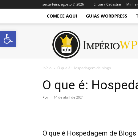
sexta-feira, agosto 7, 2026
Entrar / Cadastrar
Minha 
COMECE AQUI
GUIAS WORDPRESS
Abrir a barra de ferramentas
Império
WordPress
Início
O que é: Hospedagem de blogs
O que é: Hosped
Por
-
14 de abril de 2024
O que é Hospedagem de Blogs