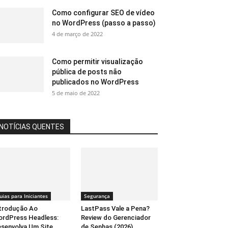
Como configurar SEO de vídeo
no WordPress (passo a passo)
4 de março de 2022
Como permitir visualização
pública de posts não
publicados no WordPress
5 de maio de 2022
NOTÍCIAS QUENTES
uias para Iniciantes
Segurança
trodução Ao
LastPass Vale a Pena?
rdPress Headless:
Review do Gerenciador
senvolva Um Site
de Senhas (2026)