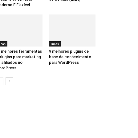
derno E Flexível
icas
Dicas
 melhores ferramentas
9 melhores plugins de
plugins para marketing
base de conhecimento
 afiliados no
para WordPress
ordPress