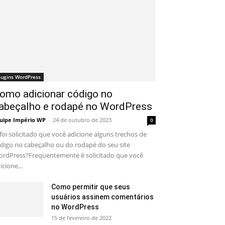
lugins WordPress
omo adicionar código no
abeçalho e rodapé no WordPress
uipe Império WP
-
24 de outubro de 2023
0
 foi solicitado que você adicione alguns trechos de
digo no cabeçalho ou do rodapé do seu site
rdPress?Freqüentemente é solicitado que você
icione...
Como permitir que seus
usuários assinem comentários
no WordPress
15 de fevereiro de 2022