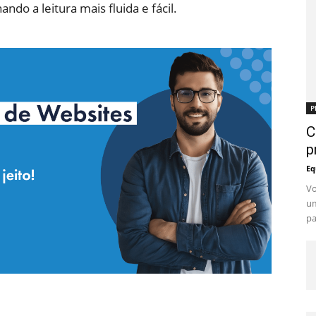
ando a leitura mais fluida e fácil.
P
C
p
Eq
Vo
um
pa