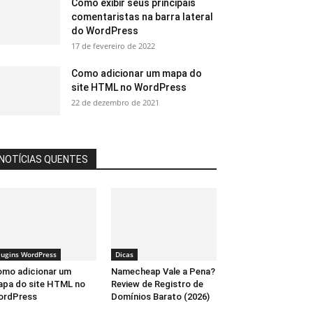
Como exibir seus principais
comentaristas na barra lateral
do WordPress
17 de fevereiro de 2022
Como adicionar um mapa do
site HTML no WordPress
22 de dezembro de 2021
NOTÍCIAS QUENTES
lugins WordPress
Dicas
mo adicionar um
Namecheap Vale a Pena?
pa do site HTML no
Review de Registro de
ordPress
Domínios Barato (2026)