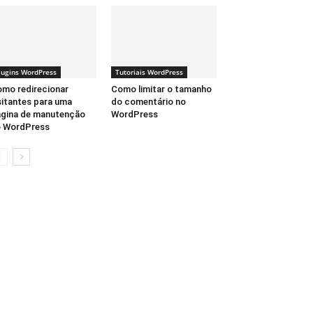
lugins WordPress
Tutoriais WordPress
mo redirecionar
Como limitar o tamanho
sitantes para uma
do comentário no
gina de manutenção
WordPress
o WordPress