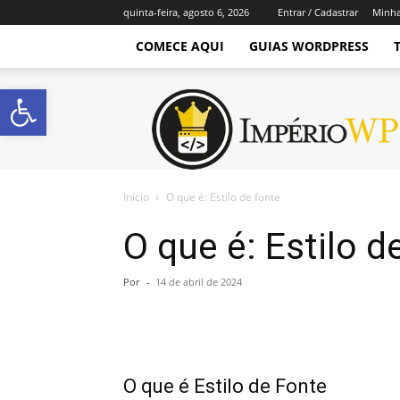
quinta-feira, agosto 6, 2026
Entrar / Cadastrar
Minha
COMECE AQUI
GUIAS WORDPRESS
Abrir a barra de ferramentas
Império
WordPress
Início
O que é: Estilo de fonte
O que é: Estilo d
Por
-
14 de abril de 2024
O que é Estilo de Fonte